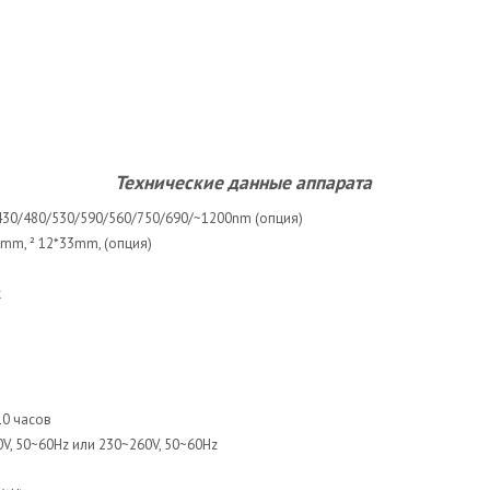
к
Технические данные аппарата
430/480/530/590/560/750/690/~1200nm (опция)
5mm, ² 12*33mm, (опция)
к
10 часов
V, 50~60Hz или 230~260V, 50~60Hz