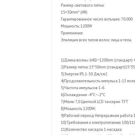
безоперационной
Размер светового пятна:
липосакции
15×50mm² (HR)
Гарантированное число вспышек: 70.000
Липолазер
Мощность: 1200W
Аппараты лазерного
Применение:
удаления татуирово
Эпиляция всех типов волос лица и тела.
1)Длина волны: 640/~1200nm (стандарт) 
2)Размер пятна: 15*50mm (стандарт)15*3
3)Энергия IPL 1-50 Дж/см2
4)Продолжительность импульса 1-15 мсе
5)Частота импульсов 1-6
6)Охлаждение -4°C~-2°C
7)Меню 7,0 Цветной LCD тачскрин TFT
8)Мощность 1200W;
9)Рабочий период Непрерывная работа 
10)Требования к электропитанию 100/110
11)Количество насадок 1 насадка