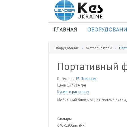
ГЛАВНАЯ
ОБОРУДОВАНИ
Фотоэпиляторы
Оборудование
Фотоэпиляторы
Порт
ЭЛОС аппараты
Аппараты криолипол
Портативный 
Аппараты
газожидкостного
Категория:
IPL Эпиляция
пилинга
Цена:
137 214 грн
Аппараты лазерной
Купить в рассрочку
эпиляции
Мобильный блок, мощная система охлажд
Аппараты лазерного
омоложения
Фильтры:
Аппараты
640~1200nm (HR)