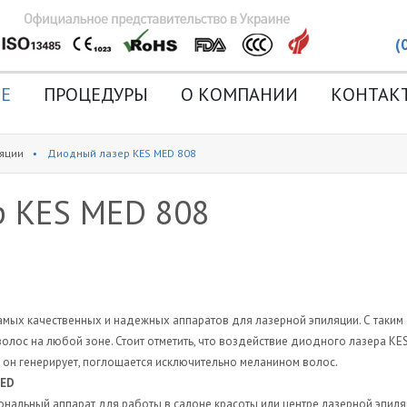
(
Е
ПРОЦЕДУРЫ
О КОМПАНИИ
КОНТАК
яции
Диодный лазер KES MED 808
иза
р KES MED 808
амых качественных и надежных аппаратов для лазерной эпиляции. С таки
олос на любой зоне. Стоит отметить, что воздействие диодного лазера K
ю он генерирует, поглощается исключительно меланином волос.
MED
нальный аппарат для работы в салоне красоты или центре лазерной эпиляц