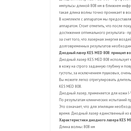
безоперационной
импульсы длиной 808 нм в ближнем инфра
липосакции
такая длина волны точно проникает в во
В комплекте с аппаратом мы предоставля
Липолазер
аппаратом. Стоит отметить, что после по
Аппараты лазерного
достижения оптимального результата - п
удаления татуирово
за счет того, что лазерная энергия возд
долговременных результатов необходим 
Диодный лазер KES MED 808: принцип в
Диодный лазер KES MED 808 использует 
в кожу на строго заданную глубину и п
густоты, за исключением пушковых, очень
Вы можете легко отрегулировать длительно
KES MED 808.
Диодный лазер, применяется для кожи I-V
По результатам клинических испытаний пр
Это означает, что для эпиляции необхо
время. Диодный лазер единственный из 
Характеристики диодного лазера KES M
Длина волны: 808 нм