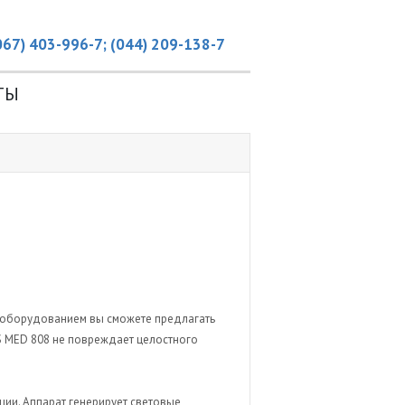
067) 403-996-7; (044) 209-138-7
ТЫ
м оборудованием вы сможете предлагать
ES MED 808 не повреждает целостного
ии. Аппарат генерирует световые