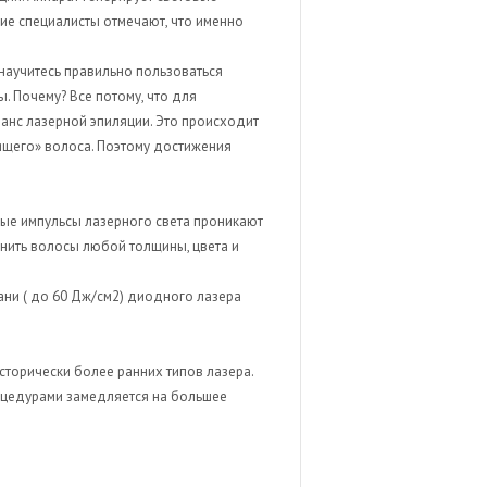
ие специалисты отмечают, что именно
научитесь правильно пользоваться
. Почему? Все потому, что для
еанс лазерной эпиляции. Это происходит
пящего» волоса. Поэтому достижения
ые импульсы лазерного света проникают
нить волосы любой толщины, цвета и
ткани ( до 60 Дж/см2) диодного лазера
сторически более ранних типов лазера.
оцедурами замедляется на большее