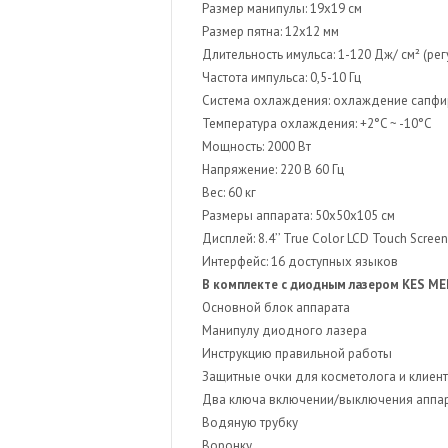
Размер манипулы: 19х19 см
Размер пятна: 12х12 мм
Длительность имульса: 1-120 Дж/ см² (ре
Частота импульса: 0,5-10 Гц
Система охлаждения: охлаждение сапфи
Температура охлаждения: +2°C ~ -10°C
Мощность: 2000 Вт
Напряжение: 220 В 60 Гц
Вес: 60 кг
Размеры аппарата: 50х50х105 см
Дисплей: 8.4’’ True Color LCD Touch Screen
Интерфейс: 16 доступных языков
В комплекте с диодным лазером KES ME
Основной блок аппарата
Манипулу диодного лазера
Инструкцию правильной работы
Защитные очки для косметолога и клиен
Два ключа включении/выключения аппа
Водяную трубку
Воронку