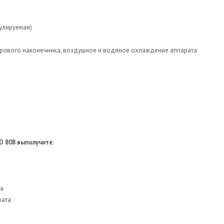
гулируемая)
рового наконечника, воздушное и водяное охлаждение аппарата
D 808 выполучите:
та
рата