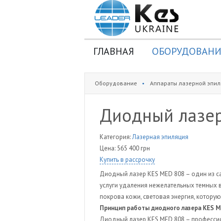
ГЛАВНАЯ
ОБОРУДОВАНИ
Фотоэпиляторы
Оборудование
Аппараты лазерной эпил
ЭЛОС аппараты
Аппараты криолипол
Диодный лазе
Аппараты
газожидкостного
Категория:
Лазерная эпиляция
пилинга
Цена:
565 400 грн
Аппараты лазерной
Купить в рассрочку
эпиляции
Диодный лазер KES MED 808 – один из с
Аппараты лазерного
услуги удаления нежелательных темных в
покрова кожи, световая энергия, котору
омоложения
Принцип работы диодного лазера KES 
Аппараты
Диодный лазер KES MED 808 – профессио