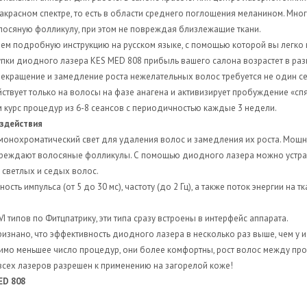
красном спектре, то есть в области среднего поглощения меланином. Мног
лосяную фолликулу, при этом не повреждая близлежащие ткани.
ем подробную инструкцию на русском языке, с помощью которой вы легко 
купки диодного лазера KES MED 808 прибыль вашего салона возрастет в разы
рекращение и замедление роста нежелательных волос требуется не один с
к
ействует только на волосы на фазе анагена и активизирует пробуждение «с
курс процедур из 6-8 сеансов с периодичностью каждые 3 недели.
оздействия
монохроматический свет для удаления волос и замедления их роста. Мощн
овреждают волосяные фолликулы. С помощью диодного лазера можно устра
 светлых и седых волос.
сть импульса (от 5 до 30 мс), частоту (до 2 Гц), а также поток энергии на 
I типов по Фитцпатрику, эти типа сразу встроены в интерфейс аппарата.
изнано, что эффективность диодного лазера в несколько раз выше, чем у и
димо меньшее число процедур, они более комфортны, рост волос между пр
всех лазеров разрешен к применению на загорелой коже!
ED 808