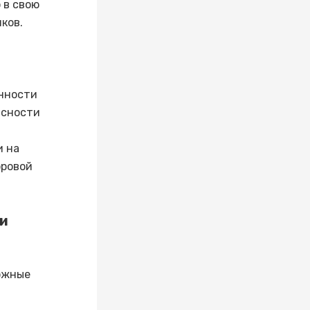
 в свою
ков.
и
нности
асности
и на
оровой
ти
можные