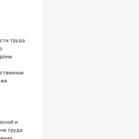
ости труда
ю
ороны
дственные
дже
асной и
ане труда
чения,