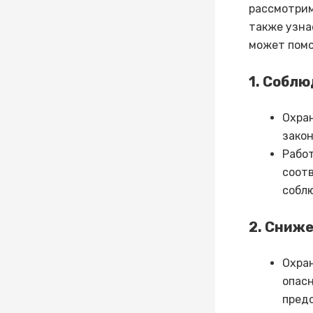
рассмотрим
также узна
может помо
1. Собл
Охра
закон
Рабо
соот
собл
2. Сниж
Охра
опасн
пред