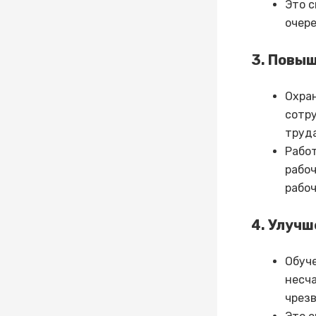
Это с
очере
3. Повы
Охра
сотру
труда
Рабо
рабоч
рабоч
4. Улуч
Обуч
несча
чрез