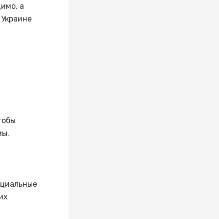
имо, а
 Украине
тобы
мы.
нциальные
их