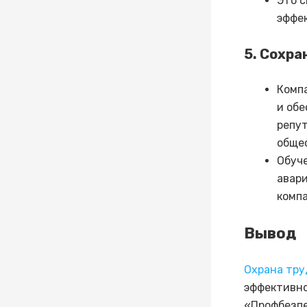
Это 
эффек
5. Сохра
Компа
и обе
репут
обще
Обуч
авар
комп
Вывод
Охрана тру
эффективно
«Профбезпе