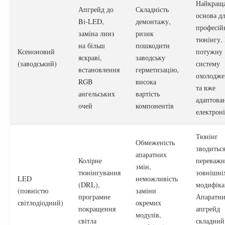
Найкращ
Апгрейд до
Складність
основа д
Bi-LED,
демонтажу,
професій
заміна линз
ризик
тюнінгу.
на більш
пошкодити
Ксеноновий
потужну
яскраві,
заводську
(заводський)
систему
встановлення
герметизацію,
охолодже
RGB
висока
та вже
ангельських
вартість
адаптова
очей
компонентів
електроні
Тюнінг
Обмеженість
зводитьс
апаратних
Колірне
переважн
змін,
тюнінгування
зовнішні
LED
неможливість
(DRL),
модифіка
(повністю
заміни
програмне
Апаратн
світлодіодний)
окремих
покращення
апгрейд
модулів,
світла
складний