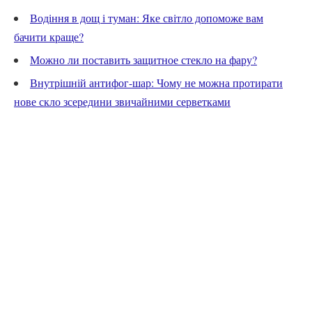
Водіння в дощ і туман: Яке світло допоможе вам
бачити краще?
Можно ли поставить защитное стекло на фару?
Внутрішній антифог-шар: Чому не можна протирати
нове скло зсередини звичайними серветками