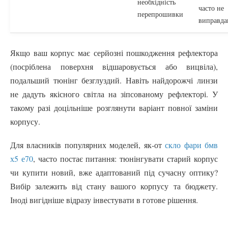
необхідність
часто не
перепрошивки
виправда
Якщо ваш корпус має серйозні пошкодження рефлектора
(посріблена поверхня відшаровується або вицвіла),
подальший тюнінг безглуздий. Навіть найдорожчі линзи
не дадуть якісного світла на зіпсованому рефлекторі. У
такому разі доцільніше розглянути варіант повної заміни
корпусу.
Для власників популярних моделей, як-от
скло фари бмв
х5 е70
, часто постає питання: тюнінгувати старий корпус
чи купити новий, вже адаптований під сучасну оптику?
Вибір залежить від стану вашого корпусу та бюджету.
Іноді вигідніше відразу інвестувати в готове рішення.