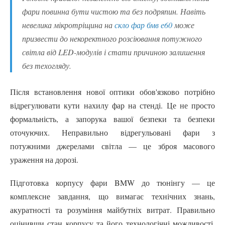
фари повинна бути чистою та без подряпин. Навіть
невелика мікротріщина на
скло фар бмв е60
може
призвести до некоректного розсіювання потужного
світла від LED-модулів і стати причиною залишення
без техогляду.
Після встановлення нової оптики обов'язково потрібно
відрегулювати кути нахилу фар на стенді. Це не просто
формальність, а запорука вашої безпеки та безпеки
оточуючих. Неправильно відрегульовані фари з
потужними джерелами світла — це зброя масового
ураження на дорозі.
Підготовка корпусу фари BMW до тюнінгу — це
комплексне завдання, що вимагає технічних знань,
акуратності та розуміння майбутніх витрат. Правильно
оцінивши стан корпусу та його технологічні можливості,