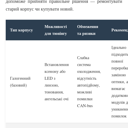
допоможе прийняти правильне рішення — ремонтувати
старий корпус чи купувати новий.
Можливості
Обмеження
Тип корпусу
Рекоменд
для тюнінгу
та ризики
Ідеально
підходить
Слабка
повної
Встановлення
система
переробк
ксенону або
охолодження,
заміною
Галогенний
LED з
відсутність
оптики, 
(базовий)
линзою,
автопідйому,
вимагає
тоновання,
можливі
додатков
ангельські очі
помилки
модулів 
CAN-bus
уникнен
помилок